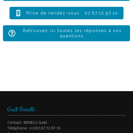
Prise de rendez-vous : 07.67.12.97.10
Retrouvez ici toutes les réponses à vos
questions.
Gaël Benelli
Contact : BENELLI Gaël
Téléphone : (+33)7.67.12.97.10