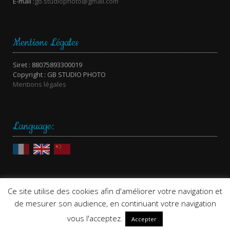
E-mail :
gb.studiophoto@gmail.com
Mentions Légales
Siret : 88075893300019
Copyright : GB STUDIO PHOTO
Mentions légales
Language:
Ce site utilise des cookies afin d'améliorer votre navigation et
de mesurer son audience, en continuant votre navigation
Design: by
GraphiCK
vous l'acceptez.
Accepter