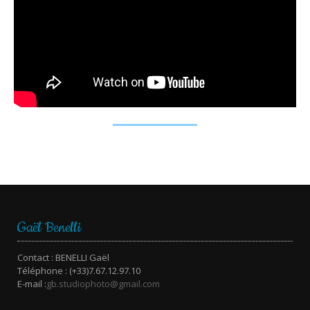
Gaël Benelli
Contact : BENELLI Gaël
Téléphone : (+33)7.67.12.97.10
E-mail :
gb.studiophoto@gmail.com