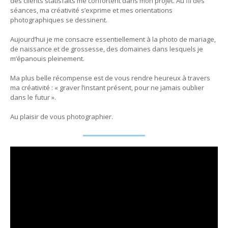
des clients statisfaits me confortent dans mon projet. Au fil des
séances, ma créativité s’exprime et mes orientations
photographiques se dessinent.
Aujourd’hui je me consacre essentiellement à la photo de mariage,
de naissance et de grossesse, des domaines dans lesquels je
m’épanouis pleinement.
Ma plus belle récompense est de vous rendre heureux à travers
ma créativité : « graver l’instant présent, pour ne jamais oublier
dans le futur ».
Au plaisir de vous photographier.