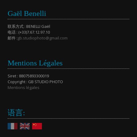
Gaël Benelli
联系方式 : BENELLI Gaël
电话 : (+33)7.67.12.97.10
邮件 :
gb.studiophoto@gmail.com
Mentions Légales
Siret : 88075893300019
Copyright : GB STUDIO PHOTO
Mentions légales
语言: