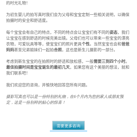
的时光礼物！
为初生婴儿的拍写真时我们会为父母和宝宝定制一些相关说明，以确保
拍摄时的安全和舒适度。
每个宝宝会有自己的特点，不同的特点会让宝宝们有不同的
姿态
，我们
让宝宝在感到舒适的时候完美出镜。父母们也可以带来一些宝宝的漂亮
衣物，可爱玩具等等，使宝宝们的照片更具
个性
。当然宝宝也会和
爸爸
妈妈
甚至兄弟姐妹们一起拍
合照
，这也是新生儿摄影的一部分。
考虑到新生宝宝的在拍照时的舒适和放松感，一般
需要三到四个小时
。
最佳拍摄时间是宝宝诞生的最初几天
，如果您有这个美丽的想法，就和
我们联系吧！
我们欢迎您的咨询，并愉快地回答您所有问题。
摄影写真也可以是一份特别的礼物，在6个月内为您的家人或朋友预
定，这是一份别样的贴心的惊喜！
需要更多咨询