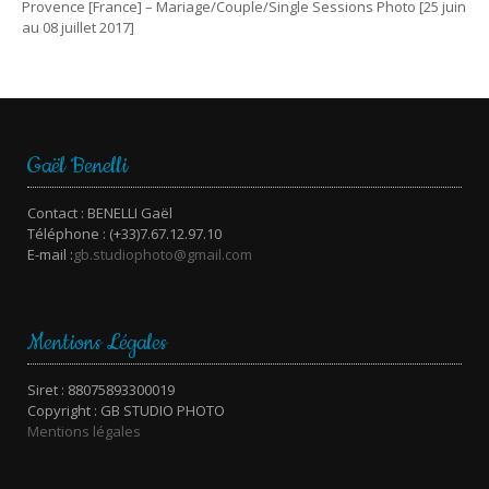
Provence [France] – Mariage/Couple/Single Sessions Photo [25 juin
au 08 juillet 2017]
Gaël Benelli
Contact : BENELLI Gaël
Téléphone : (+33)7.67.12.97.10
E-mail :
gb.studiophoto@gmail.com
Mentions Légales
Siret : 88075893300019
Copyright : GB STUDIO PHOTO
Mentions légales