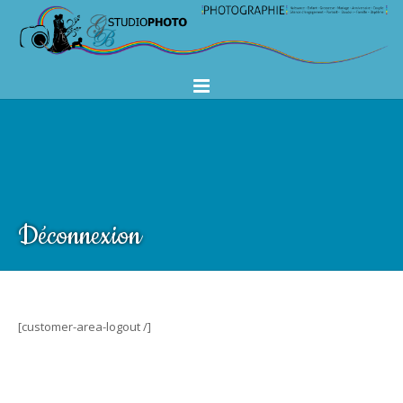
Déconnexion
[customer-area-logout /]