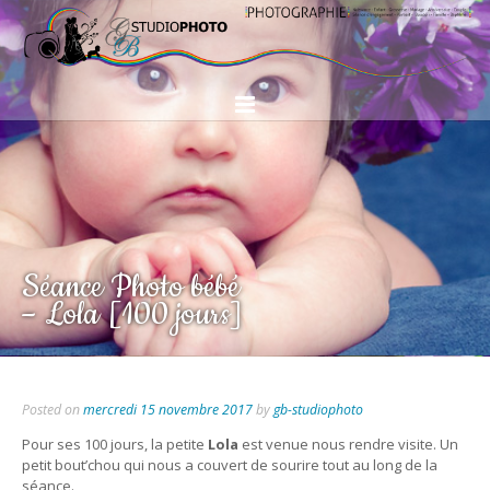
Séance Photo bébé
– Lola [100 jours]
Posted on
mercredi 15 novembre 2017
by
gb-studiophoto
Pour ses 100 jours, la petite
Lola
est venue nous rendre visite. Un
petit bout’chou qui nous a couvert de sourire tout au long de la
séance.