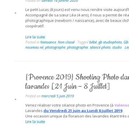
Posted on
samedi 18 janvier 2020
Le petit Lucas (8 jours) est venu nous rendre visite aujourd
Accompagné de sa sœur Léa (4 ans), il nous a permit de réa
photographique (newborn / naissance), avec de beaux clich
coopératif.
Lire la suite
Posted in
Naissance
,
Non classé
Tagged
bébé
,
gb studiophoto
,
GB-
nouveau né
,
photographe
,
photographie
,
séance photo
,
studio
Le
{Provence 2019} Shooting Photo dan
lavandes [21 Juin – 8 Juillet]
Posted on
mercredi 5 juin 2019
Venez réaliser votre séance photo en Provence (à
Valenso
Lavandes
du Vendredi 21 juin au Lundi 8 juillet 2019
.
Une occasion unique (la floraison des lavandes étant très 
Lire la suite