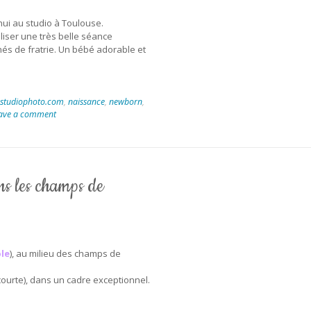
’hui au studio à Toulouse.
liser une très belle séance
és de fratrie. Un bébé adorable et
studiophoto.com
,
naissance
,
newborn
,
ave a comment
s les champs de
le
), au milieu des champs de
courte), dans un cadre exceptionnel.