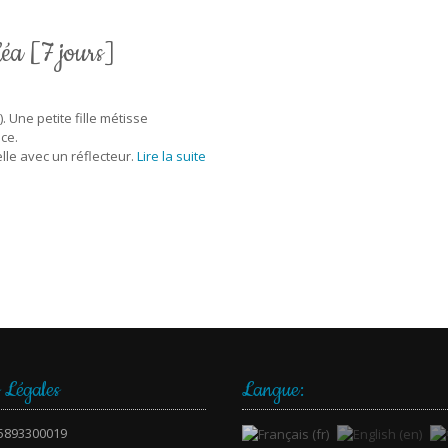
éa [7 jours]
. Une petite fille métisse
ce.
lle avec un réflecteur.
Lire la suite
 Légales
Langue:
75893300019