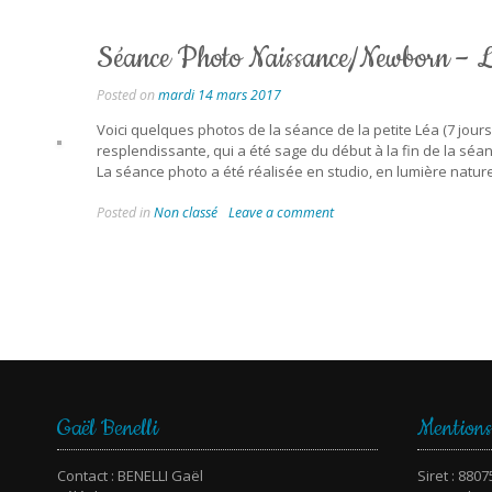
Séance Photo Naissance/Newborn – L
Posted on
mardi 14 mars 2017
Voici quelques photos de la séance de la petite Léa (7 jours)
resplendissante, qui a été sage du début à la fin de la séan
La séance photo a été réalisée en studio, en lumière nature
Posted in
Non classé
Leave a comment
Gaël Benelli
Mentions
Contact : BENELLI Gaël
Siret : 880