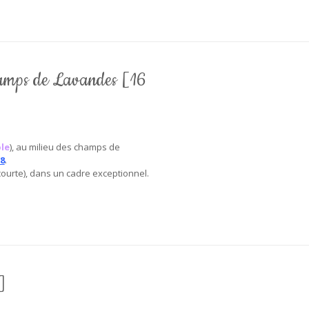
hamps de Lavandes [16
le
), au milieu des champs de
18
.
courte), dans un cadre exceptionnel.
]