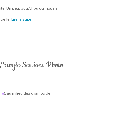
te. Un petit bout’chou qui nous a
cielle.
Lire la suite
/Single Sessions Photo
le
), au milieu des champs de