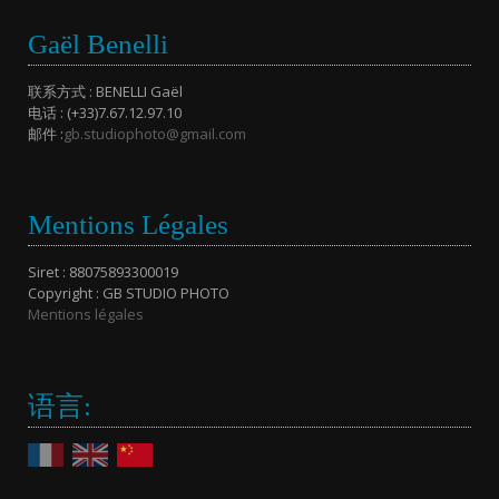
Gaël Benelli
联系方式 : BENELLI Gaël
电话 : (+33)7.67.12.97.10
邮件 :
gb.studiophoto@gmail.com
Mentions Légales
Siret : 88075893300019
Copyright : GB STUDIO PHOTO
Mentions légales
语言: