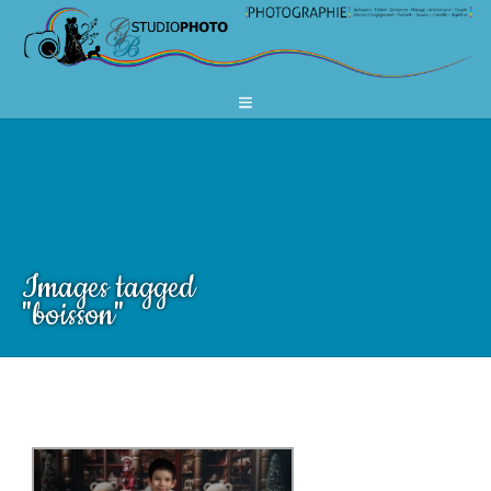
Images tagged
"boisson"