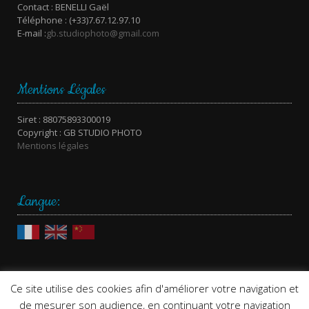
Contact : BENELLI Gaël
Téléphone : (+33)7.67.12.97.10
E-mail :
gb.studiophoto@gmail.com
Mentions Légales
Siret : 88075893300019
Copyright : GB STUDIO PHOTO
Mentions légales
Langue:
Ce site utilise des cookies afin d'améliorer votre navigation et
de mesurer son audience, en continuant votre navigation