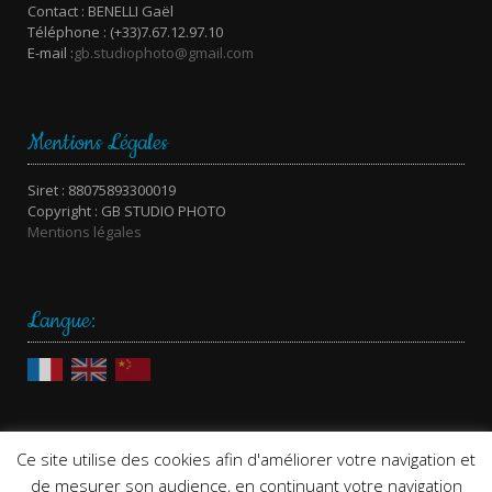
Contact : BENELLI Gaël
Téléphone : (+33)7.67.12.97.10
E-mail :
gb.studiophoto@gmail.com
Mentions Légales
Siret : 88075893300019
Copyright : GB STUDIO PHOTO
Mentions légales
Langue:
Ce site utilise des cookies afin d'améliorer votre navigation et
de mesurer son audience, en continuant votre navigation