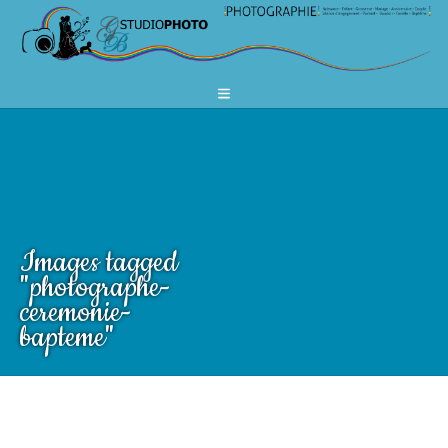
Images tagged
"photographe-
ceremonie-
bapteme"