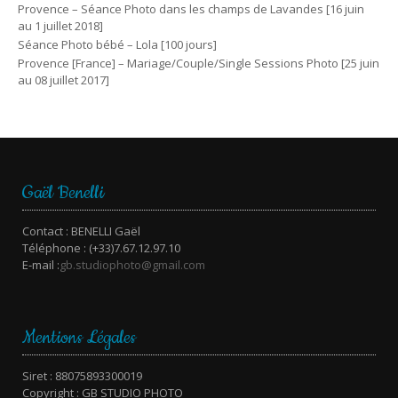
Provence – Séance Photo dans les champs de Lavandes [16 juin
au 1 juillet 2018]
Séance Photo bébé – Lola [100 jours]
Provence [France] – Mariage/Couple/Single Sessions Photo [25 juin
au 08 juillet 2017]
Gaël Benelli
Contact : BENELLI Gaël
Téléphone : (+33)7.67.12.97.10
E-mail :
gb.studiophoto@gmail.com
Mentions Légales
Siret : 88075893300019
Copyright : GB STUDIO PHOTO