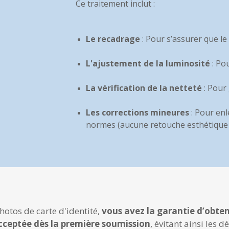
Ce traitement inclut :
Le recadrage
: Pour s’assurer que l
L'ajustement de la luminosité
: Po
La vérification de la netteté
: Pour 
Les corrections mineures
: Pour enl
normes (aucune retouche esthétique n
otos de carte d'identité,
vous avez la garantie d’obte
cceptée dès la première soumission
, évitant ainsi les 