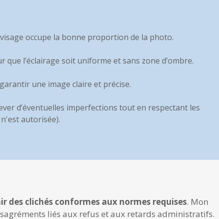
e visage occupe la bonne proportion de la photo.
ur que l’éclairage soit uniforme et sans zone d’ombre.
garantir une image claire et précise.
ever d’éventuelles imperfections tout en respectant les
'est autorisée).
nir des clichés conformes aux normes requise
s
. Mon
désagréments liés aux refus et aux retards administratifs.